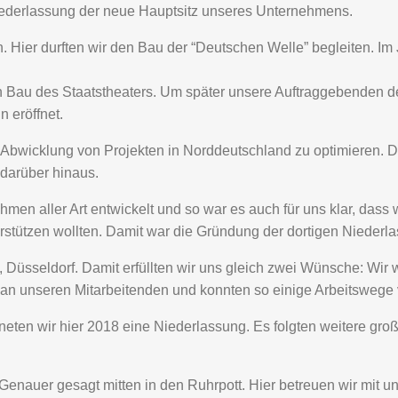
iederlassung der neue Hauptsitz unseres Unternehmens.
n. Hier durften wir den Bau der “Deutschen Welle” begleiten. I
en Bau des Staatstheaters. Um später unsere Auftraggebenden de
 eröffnet.
 Abwicklung von Projekten in Norddeutschland zu optimieren. D
darüber hinaus.
men aller Art entwickelt und so war es auch für uns klar, dass 
terstützen wollten. Damit war die Gründung der dortigen Nieder
Düsseldorf. Damit erfüllten wir uns gleich zwei Wünsche: Wir w
r an unseren Mitarbeitenden und konnten so einige Arbeitswege 
fneten wir hier 2018 eine Niederlassung. Es folgten weitere gr
nauer gesagt mitten in den Ruhrpott. Hier betreuen wir mit u