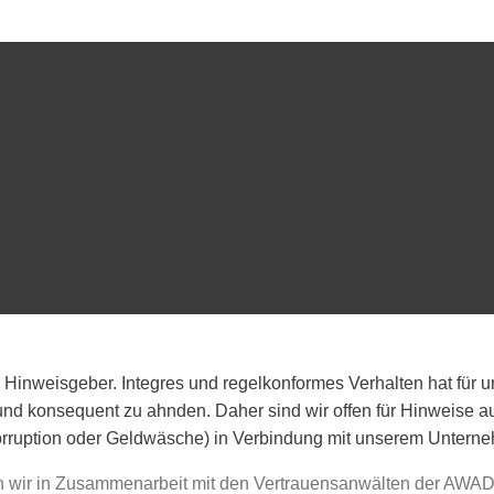
m 360
Hinweisgeber. Integres und regelkonformes Verhalten hat für un
rn und konsequent zu ahnden. Daher sind wir offen für Hinweise
Korruption oder Geldwäsche) in Verbindung mit unserem Untern
en wir in Zusammenarbeit mit den Vertrauensanwälten der AW