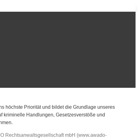
s höchste Priorität und bildet die Grundlage unseres
 auf kriminelle Handlungen, Gesetzesverstöße und
ehmen.
ADO Rechtsanwaltsgesellschaft mbH (www.awado-