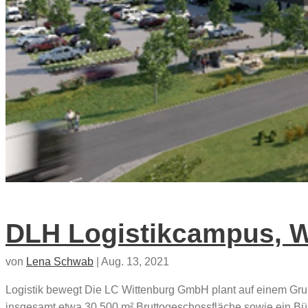
DLH Logistikcampus, W
von
Lena Schwab
|
Aug. 13, 2021
Logistik bewegt Die LC Wittenburg GmbH plant auf einem Grun
insgesamt etwa 30.500 m² Bruttogeschossfläche sowie ein Bür