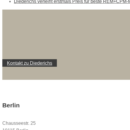
Diederichs verleiht erstmals Preis für beste REM+CPM-
Kontakt zu Diederichs
Berlin
Chausseestr. 25