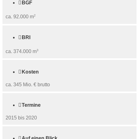

BGF
2
ca. 92.000 m

BRI
3
ca. 374.000 m

Kosten
ca. 345 Mio. € brutto

Termine
2015 bis 2020

Auf einen Blick