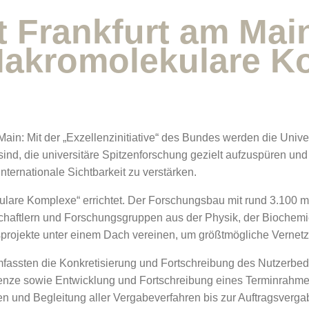
t Frankfurt am Mai
 Makromolekulare 
in: Mit der „Exzellenzinitiative“ des Bundes werden die Universi
nd, die universitäre Spitzenforschung gezielt aufzuspüren und n
ernationale Sichtbarkeit zu verstärken.
are Komplexe“ errichtet. Der Forschungsbau mit rund 3.100 m
chaftlern und Forschungsgruppen aus der Physik, der Biochemie
sprojekte unter einem Dach vereinen, um größtmögliche Vernetz
ssten die Konkretisierung und Fortschreibung des Nutzerbeda
ze sowie Entwicklung und Fortschreibung eines Terminrahme
nd Begleitung aller Vergabeverfahren bis zur Auftragsvergabe