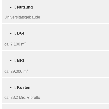

Nutzung
Universitätsgebäude

BGF
2
ca. 7.100 m

BRI
3
ca. 29.000 m

Kosten
ca. 28,2 Mio. € brutto